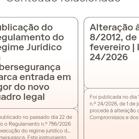
blicação do
Alteração à 
gulamento do
8/2012, de 
gime Jurídico
fevereiro | L
24/2026
bersegurança
rca entrada em
or do novo
dro legal
Foi publicada no dia 1 
n.º 24/2026, de 1 de ju
procede à alteração da
ublicado no passado dia 22 de
Compromissos e dos 
 o Regulamento n.º 756/2026
em Atraso (Lei n.º 8/20
ecução do regime jurídico da
entidades públicas. O 
segurança. Este instrumento
diploma redefine o con