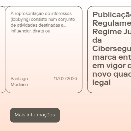
Publicaçã
A representação de interesses
(lobbying) consiste num conjunto
Regulame
de atividades destinadas a
Regime Ju
influenciar, direta ou
indiretamente, a elaboração e
da
execução de políticas públicas,
Cibersegu
atos legislativos, regulamentares,
administrativos e contratos
marca ent
públicos, sendo que a nova lei,
em vigor 
para além de reforçar as regras
de transparência nos contactos
novo quad
entre entidades públicas e
Santiago
11/02/2026
legal
representantes de interesses,
Mediano
cria o Registo de Transparência
da Representação de […]
Mais informações