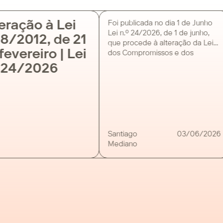
eração à Lei
Foi publicada no dia 1 de Junho
Lei n.º 24/2026, de 1 de junho,
 8/2012, de 21
que procede à alteração da Lei
fevereiro | Lei
dos Compromissos e dos
Pagamentos em Atraso (Lei n.º
 24/2026
8/2012) das entidades públicas.
O presente diploma redefine o
conceito de “pagamentos em
atraso” em conformidade com
os prazos de 30 ou 60 dias
estipulados no […]
Santiago
03/06/2026
Mediano