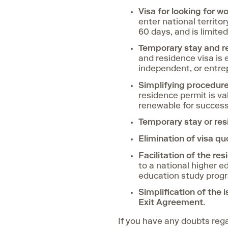
Visa for looking for w
enter national territor
60 days, and is limited
Temporary stay and re
and residence visa is 
independent, or entrepr
Simplifying procedure
residence permit is val
renewable for successi
Temporary stay or res
Elimination of visa qu
Facilitation of the re
to a national higher e
education study progr
Simplification of the 
Exit Agreement
.
If you have any doubts rega