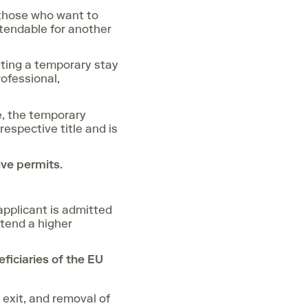
 those who want to
extendable for another
anting a temporary stay
ofessional,
e, the temporary
respective title and is
ive permits
.
pplicant is admitted
ttend a higher
eficiaries of the EU
 exit, and removal of