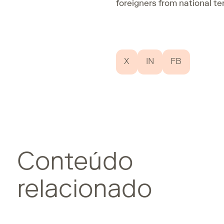
foreigners from national terr
X
IN
FB
Conteúdo
relacionado