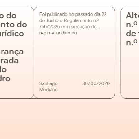
o do
Alt
Foi publicado no passado dia 22
de Junho o Regulamento n.º
nto do
n.º
756/2026 em execução do
rídico
de 
regime jurídico da
cibersegurança. Este instrumento
n.º
juntamente com a activação do
rança
portal de cibersegurança CNCS –
MyCiber iniciou a contagem de
rada
diversos prazos para que as
do
entidades sujeitas ao novo
regime cumpram com as suas
ro
obrigações legais. O regime
Santiago
30/06/2026
jurídico da cibersegurança […]
Mediano